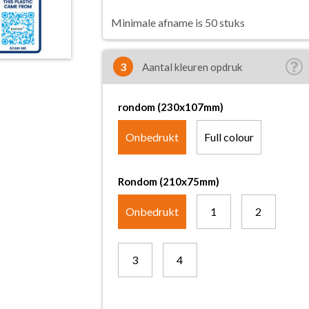
Minimale afname is 50 stuks
3
Aantal kleuren opdruk
rondom (230x107mm)
Onbedrukt
Full colour
Rondom (210x75mm)
Onbedrukt
1
2
3
4