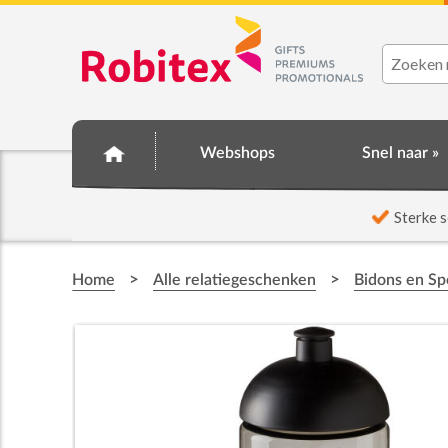
Webshops
Snel naar »
☆ Prijsknallers ☆
Sterke s
>
>
Home
Alle relatiegeschenken
Bidons en Sp