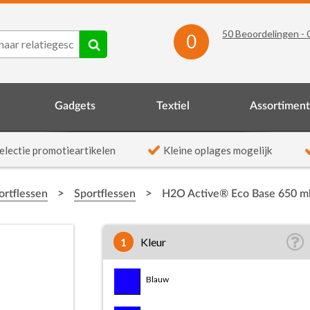
50
Beoordelingen -
0
Gadgets
Textiel
Assortimen
electie promotieartikelen
Kleine oplages mogelijk
>
>
ortflessen
Sportflessen
H2O Active® Eco Base 650 ml 
1
Kleur
Blauw/Wit
Blauw
Houtskool/Konings