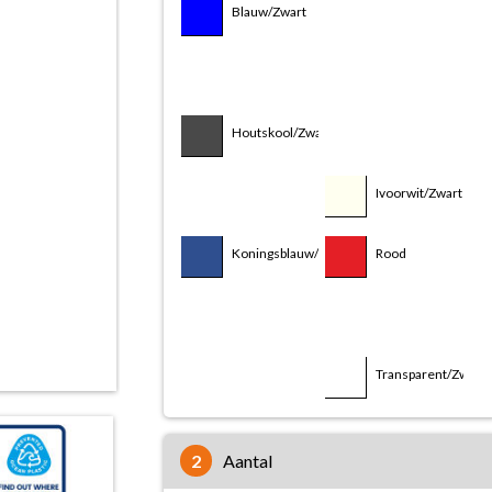
Blauw/Zwart
Houtskool/Rood
Houtskool/Wit
Ivoorwit/Blauw
Houtskool/Zwart
Ivoorwit/Rood
Ivoorwit/Zwart
Koningsblauw/Rood
Rood
Transparent/Blauw
Transparent/Rood
Transparent/Wit
Transparent/Zwart
2
aantal