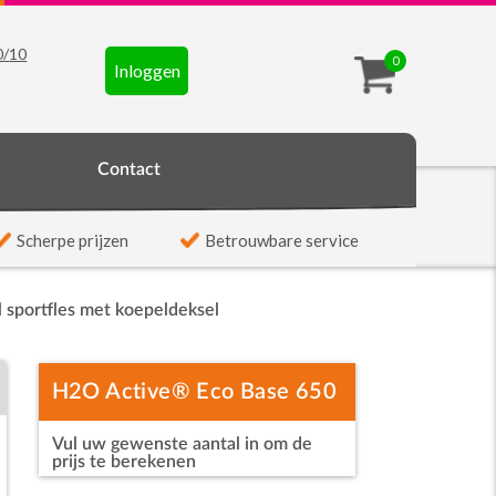
0
/
10
0
Inloggen
t
Contact
Scherpe prijzen
Betrouwbare service
sportfles met koepeldeksel
H2O Active® Eco Base 650
Vul uw gewenste aantal in om de
ml sportfles met
prijs te berekenen
blauw