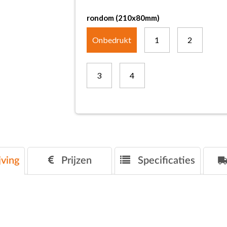
rondom (210x80mm)
Onbedrukt
1
2
3
4
ving
Prijzen
Specificaties