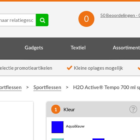
50
Beoordelingen -
0
Gadgets
Textiel
Assortimen
electie promotieartikelen
Kleine oplages mogelijk
>
>
ortflessen
Sportflessen
H2O Active® Tempo 700 ml spo
1
Kleur
Aquablauw/Wit
Aquablauw