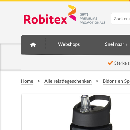
Webshops
Snel naar »
☆ Prijsknallers ☆
Sterke s
>
>
Home
Alle relatiegeschenken
Bidons en Sp