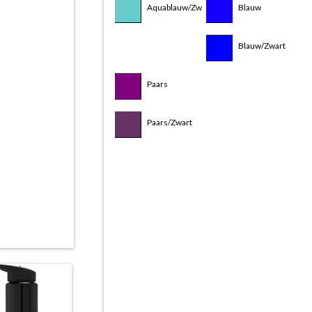
Aquablauw/Zwart
Blauw
Blauw/Wit
Blauw/Zwart
Paars/Wit
Paars
Transparent/Aquab
Paars/Zwart
Transparent/Blauw
Transparent/Geel
Transparent/Groen
Transparent/Lime
Transparent/Oranje
Transparent/Paars
Transparent/Rood
Transparent/Roze
Transparent/Stormgrijs
Transparent/Wit