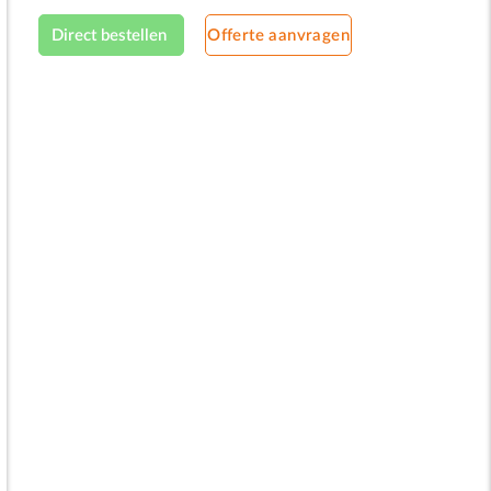
fliptuitdeksel
Direct bestellen
Offerte aanvragen
lauw