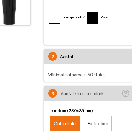
Transparent/Zwart
Zwart
Zwart/Wit
2
aantal
Minimale afname is 50 stuks
3
Aantal kleuren opdruk
rondom (230x85mm)
Onbedrukt
Full colour