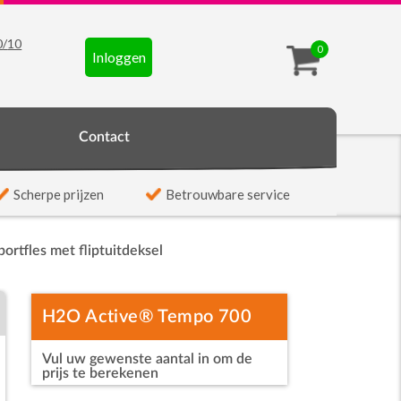
0
/
10
0
Inloggen
t
Contact
Scherpe prijzen
Betrouwbare service
rtfles met fliptuitdeksel
H2O Active® Tempo 700
Vul uw gewenste aantal in om de
ml sportfles met
prijs te berekenen