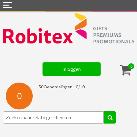
Home
Webshops
Snel naar »
Gadgets
0
Inloggen
Textiel
Assortiment
50
Beoordelingen -
0
/
10
0
Contact
☆ Prijsknallers ☆