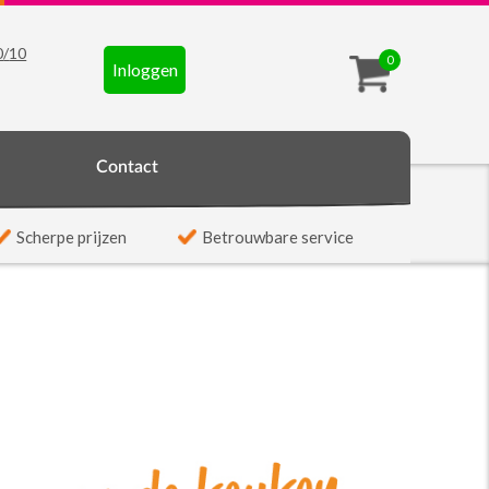
0
/
10
0
Inloggen
t
Contact
Scherpe prijzen
Betrouwbare service