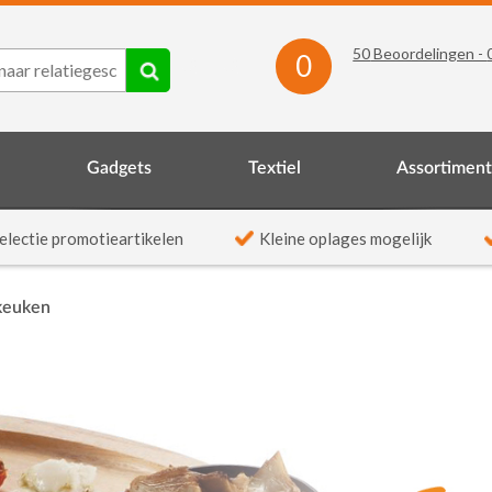
50
Beoordelingen -
0
Gadgets
Textiel
Assortimen
electie promotieartikelen
Kleine oplages mogelijk
keuken