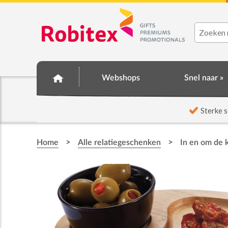
Webshops
Snel naar »
☆ Prijsknallers ☆
Sterke s
>
>
Home
Alle relatiegeschenken
In en om de 