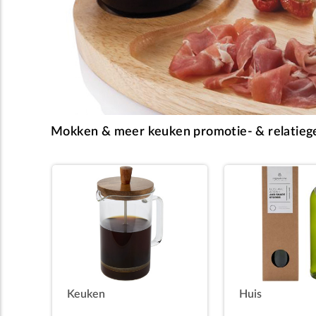
Mokken & meer keuken promotie- & relatieg
Keuken
Huis