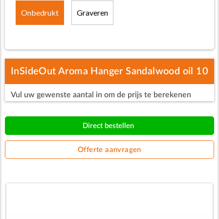
Onbedrukt
Graveren
InSideOut Aroma Hanger Sandalwood oil 10
Vul uw gewenste aantal in om de prijs te berekenen
ml
Direct bestellen
Offerte aanvragen