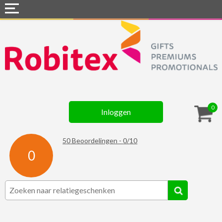
Home
Webshops
Snel naar »
Gadgets
0
Inloggen
Textiel
Assortiment
50
Beoordelingen -
0
/
10
0
Contact
☆ Prijsknallers ☆