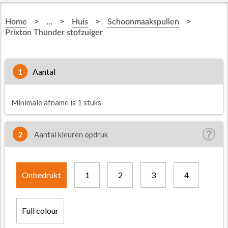
>
>
>
>
Home
...
Huis
Schoonmaakspullen
Prixton Thunder stofzuiger
1
aantal
Minimale afname is 1 stuks
2
Aantal kleuren opdruk
Onbedrukt
1
2
3
4
Full colour