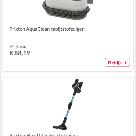
Prixton AquaClean tapijtstofzuiger
Prijs v.a.
€ 88,19
Bekijk
Prixton Flex Ultimate stofzuiger