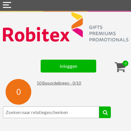
Home
Webshops
Snel naar »
Gadgets
0
Inloggen
Textiel
Assortiment
50
Beoordelingen -
0
/
10
0
Contact
☆ Prijsknallers ☆