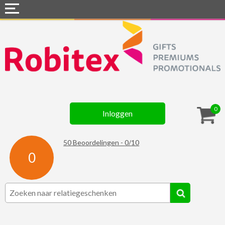
Home
Webshops
Snel naar »
Gadgets
0
Inloggen
Textiel
Assortiment
50
Beoordelingen -
0
/
10
0
Contact
☆ Prijsknallers ☆