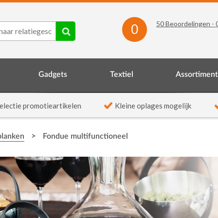
50
Beoordelingen -
0
Gadgets
Textiel
Assortimen
electie promotieartikelen
Kleine oplages mogelijk
>
planken
Fondue multifunctioneel