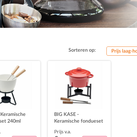
Sorteren op:
Prijs laag-h
 Keramische
BIG KASE -
set 240ml
Keramische fondueset
300ml
.
Prijs v.a.