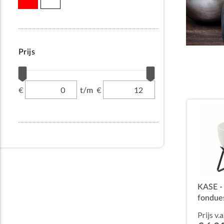
Prijs
€
€
t/m
KASE -
fondue
Prijs v.a