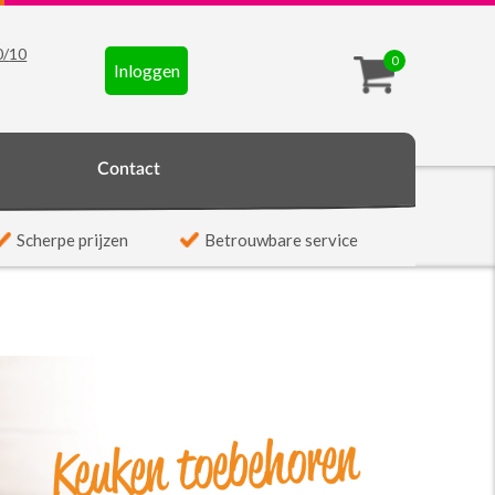
0
/
10
0
Inloggen
t
Contact
Scherpe prijzen
Betrouwbare service