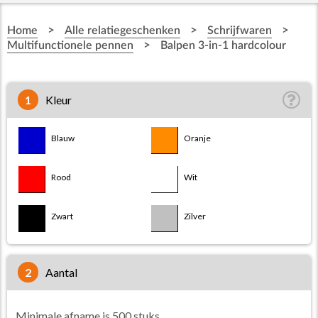
>
>
>
Home
Alle relatiegeschenken
Schrijfwaren
>
Multifunctionele pennen
Balpen 3-in-1 hardcolour
1
Kleur
Blauw
Oranje
Rood
Wit
Zwart
Zilver
2
aantal
Minimale afname is 500 stuks