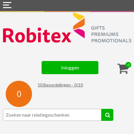
Home
Webshops
Snel naar »
Gadgets
0
Inloggen
Textiel
Assortiment
50
Beoordelingen -
0
/
10
0
Contact
☆ Prijsknallers ☆