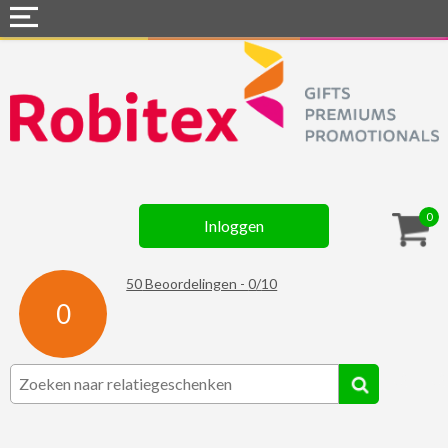
Home
Webshops
Snel naar »
Gadgets
0
Inloggen
Textiel
Assortiment
50
Beoordelingen -
0
/
10
0
Contact
☆ Prijsknallers ☆